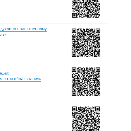
о духовно-нравственному
ле»
ации:
ачества образования»