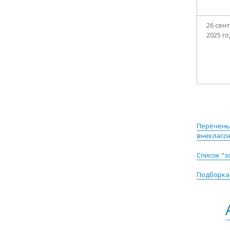
​26 сен
2025 г
Перечень
внеклассн
Список "з
Подборка 