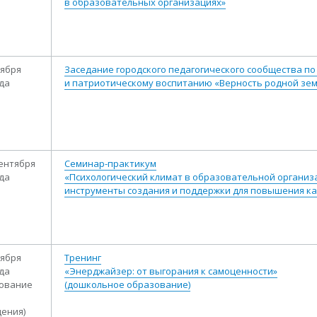
в образовательных организациях»
тября
Заседание городского педагогического сообщества п
ода
и патриотическому воспитанию «Верность родной зем
сентября
Семинар-практикум
ода
«Психологический климат в образовательной организ
инструменты создания и поддержки для повышения к
тября
Тренинг
ода
«Энерджайзер: от выгорания к самоценности»
сование
(дошкольное образование)
ения)