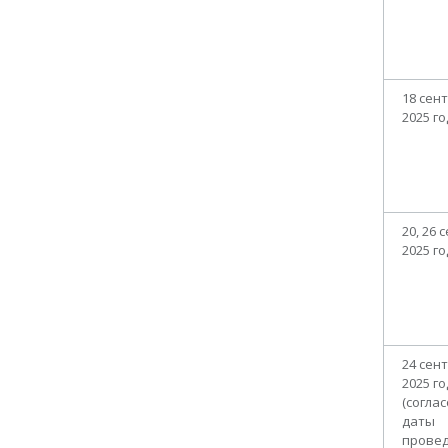
18 сен
2025 г
20, 26 
2025 г
24 сен
2025 г
(согла
даты
провед