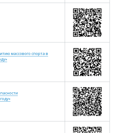
итию массового спорта в
оду»
опасности
году»