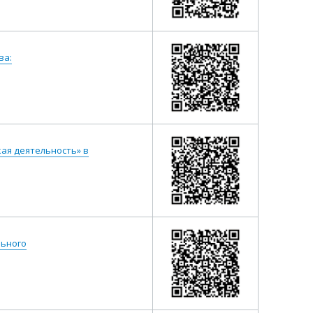
ва:
ая деятельность» в
льного