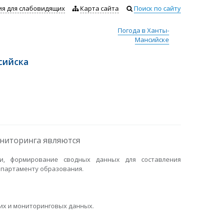
ия для слабовидящих
Карта сайта
Поиск по сайту
Погода в Ханты-
Мансийске
сийска
ониторинга являются
ии, формирование сводных данных для составления
епартаменту образования.
их и мониторинговых данных.