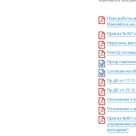
План работы м
Мансийска на 
Приказ №767 от
Перечень мето
Реестр соглаш
Представлени
Согласие на о
Пр.ДО от 17.11.
Пр.ДО от 25.1
Положение о 
Положение о 
Приказ №457 о
управления ка
молодежи"