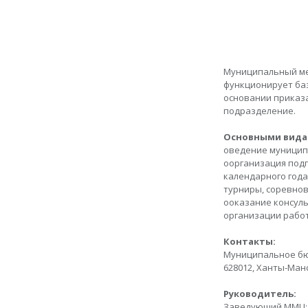
Муниципальный ме
функционирует ба
основании приказа
подразделение.
Основными вида
oведение муницип
oорганизация подг
календарного года
турниры, соревнов
oоказание консул
организации работ
Контакты:
Муниципальное бю
628012, Ханты-Манс
Руководитель:
Заведующий ММЦ: 