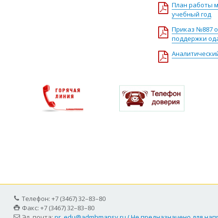
План работы м
учебный год
Приказ №887 о
поддержки ода
Аналитически
Телефон: +7 (3467) 32–83–80
Факс: +7 (3467) 32–83–80
Эл. почта:
pr_edu@admhmansy.ru ( Не предназначено для на