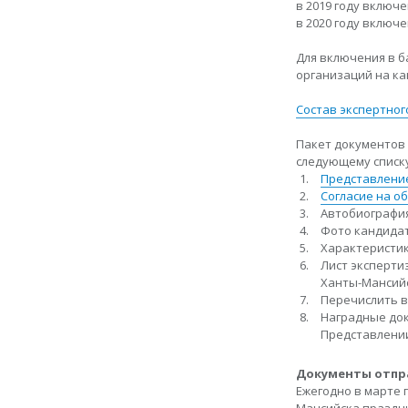
в 2019 году включе
в 2020 году включе
Для включения в б
организаций на ка
Состав экспертного
Пакет документов 
следующему списку
Представление
Согласие на о
Автобиография
Фото кандидата
Характеристик
Лист эксперти
Ханты-Мансий
Перечислить в
Наградные доку
Представлении
Документы отпр
Ежегодно в марте 
Мансийска праздн