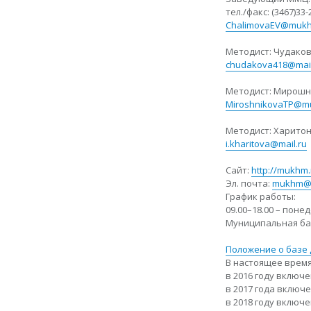
тел./факс: (3467)33-
ChalimovaEV@mukh
Методист: Чудако
chudakova418@mail
Методист: Мирошн
MiroshnikovaTP@m
Методист: Харито
i.kharitova@mail.ru
Сайт:
http://mukhm.
Эл. почта:
mukhm@m
График работы:
09.00–18.00 – пон
Муниципальная баз
Положение о базе
В настоящее время
в 2016 году включе
в 2017 года включ
в 2018 году включе