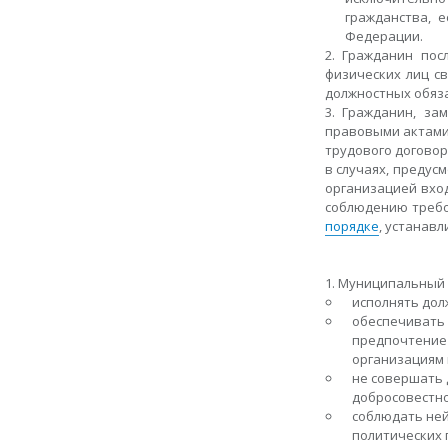
гражданства, 
Федерации.
2. Гражданин пос
физических лиц с
должностных обяз
3. Гражданин, з
правовыми актами 
трудового договор
в случаях, преду
организацией вхо
соблюдению требо
порядке
, устанав
1. Муниципальный 
исполнять дол
обеспечивать 
предпочтение 
организациям 
не совершать 
добросовестно
соблюдать не
политических 