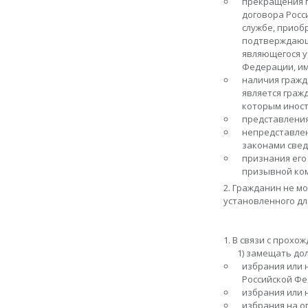
прекращения г
договора Росс
службе, приоб
подтверждающе
являющегося у
Федерации, им
наличия гражд
является граж
которым иност
представления
непредставлен
законами свед
признания его
призывной ком
2. Гражданин не м
установленного д
1. В связи с прох
1) замещать до
избрания или 
Российской Фе
избрания или 
избрания на о