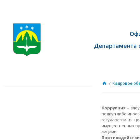
Оф
Департамента 
/
Кадровое об
Коррупция –
злоу
подкуп либо иное 
государства в ц
имущественных пра
лицами
Противодействи