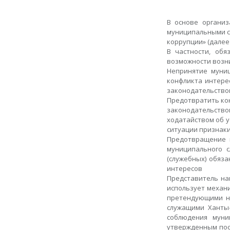
В основе органи
муниципальными сл
коррупции» (далее 
В частности, об
возможности возн
Непринятие муни
конфликта интере
законодательство
Предотвратить кон
законодательств
ходатайством об у
ситуации признак
Предотвращение 
муниципального с
(служебных) обяз
интересов
Представитель на
использует механ
претендующими н
служащими Ханты
соблюдения муни
утвержденным пос