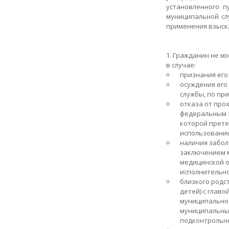
установленного п
муниципальной сл
применения взыск
1. Гражданин не м
в случае:
признания его
осуждения его
службы, по при
отказа от про
федеральным з
которой прете
использование
наличия забол
заключением м
медицинской 
исполнительно
близкого родст
детей) с глав
муниципальной
муниципальным
подконтрольно