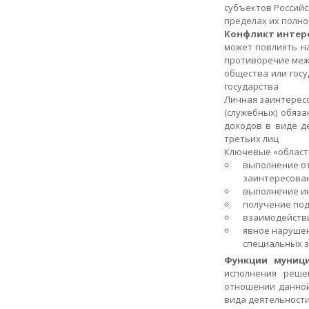
субъектов Российс
пределах их полно
Конфликт интер
может повлиять н
противоречие меж
общества или госу
государства
Личная заинтерес
(служебных) обяз
доходов в виде д
третьих лиц
Ключевые «области
выполнение от
заинтересован
выполнение и
получение пода
взаимодействи
явное нарушен
специальных з
Функции муници
исполнения реше
отношении данной
вида деятельности