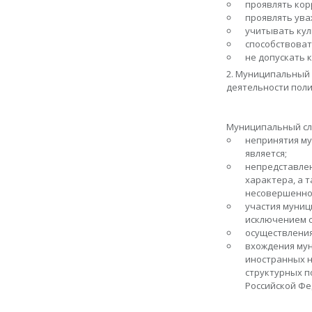
проявлять кор
проявлять ува
учитывать кул
способствоват
не допускать 
2. Муниципальный 
деятельности поли
Муниципальный слу
непринятия му
является;
непредставлен
характера, а т
несовершеннол
участия муниц
исключением с
осуществлени
вхождения мун
иностранных н
структурных п
Российской Фе