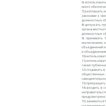
6) использоват
иного обеспече
7) разглашать 
законами к св
должностных об
8) допускать п
органа местног
должностные об
9) принимать 
исключением н
объединений и 
и объединения
10) использова
11) использова
также публично
12) создавать 
общественных 
самодеятельнос
13) прекращать
14) входить в 
неправительств
предусмотрено
15) заниматься
исключительно 