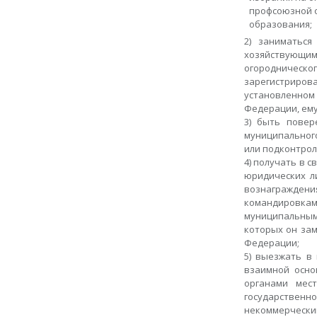
профсоюзной о
образования;
2) заниматьс
хозяйствующим
огородническ
зарегистриро
установленно
Федерации, ему
3) быть повер
муниципальног
или подконтрол
4) получать в 
юридических ли
вознагражден
командировка
муниципальным
которых он за
Федерации;
5) выезжать в
взаимной осно
органами мес
государствен
некоммерчески