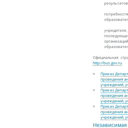
результатов
потребностя
образовател
учредителя
последующе
организац
образовател
Официальная стр
http://bus.gov.ru
​.
​Приказ Депар
проведения а
учреждений, у
​Приказ Депар
проведения а
учреждений, у
​Приказ Депар
проведения а
учреждений, у
Независимая 