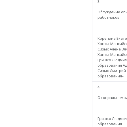
3.
Обсуждение опы
работников
Корепина Екате
Ханты-Мансийск
Сизых Алена Вя
Ханты-Мансийск
Гришко Людмила
образования Ад
Сизых Дмитрий 
образования»
4.
О социальном з
Гришко Людмила
образования