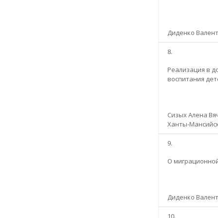
Диденко Валент
8.
Реализация в д
воспитания дет
Сизых Алена Вя
Ханты-Мансийск
9.
О миграционной
Диденко Валент
10.