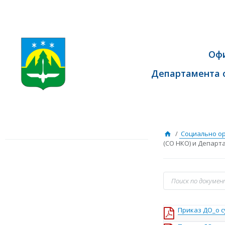
Оф
Департамента 
/
Социально о
(СО НКО) и Департ
Приказ ДО_о с